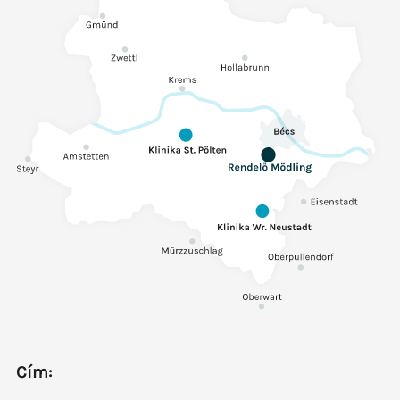
Cím
: