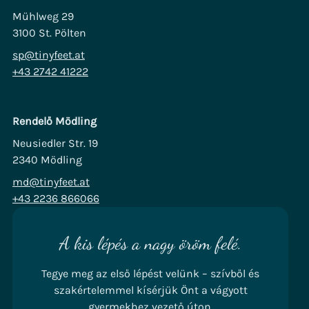
Mühlweg 29
3100 St. Pölten
sp@tinyfeet.at
+43 2742 41222
Rendelő Mödling
Neusiedler Str. 19
2340 Mödling
md@tinyfeet.at
+43 2236 866066
A kis lépés a nagy öröm felé.
Tegye meg az első lépést velünk – szívből és
szakértelemmel kísérjük Önt a vágyott
gyermekhez vezető úton.