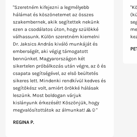
"Szeretném kifejezni a legmélyebb
"K
hálámat és köszönetemet az összes
(k
szakembernek, akik segítettek nekünk
se
ezen a csodálatos úton, hogy szülőkké
me
válhassunk. Külön szeretném kiemelni
ke
Dr. Jaksics András kiváló munkáját és
PE
emberségét, aki végig támogatott
bennünket. Magyarországon két
sikertelen próbálkozás után végre, az ő és
csapata segítségével, az első beültetés
sikeres lett. Mindenki rendkívül kedves és
segítőkész volt, amiért örökké hálásak
leszünk. Most boldogan várjuk
kislányunk érkezését! Köszönjük, hogy
megvalósítottátok az álmunkat! 🙏☺️"
REGINA P.