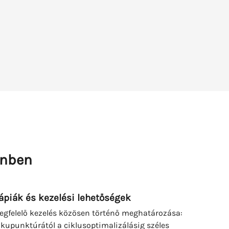
enben
ápiák és kezelési lehetőségek
egfelelő kezelés közösen történő meghatározása:
akupunktúrától a ciklusoptimalizálásig széles