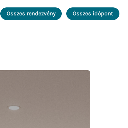
Összes rendezvény
Összes időpont