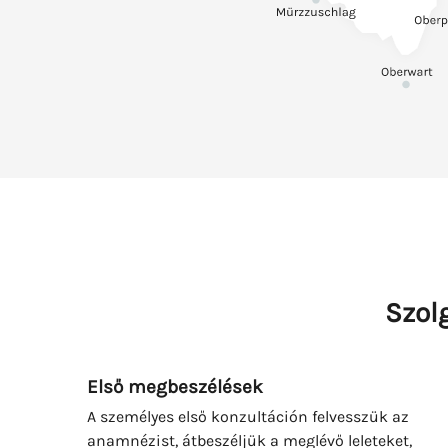
Szol
Első megbeszélések
A személyes első konzultáción felvesszük az
anamnézist, átbeszéljük a meglévő leleteket,