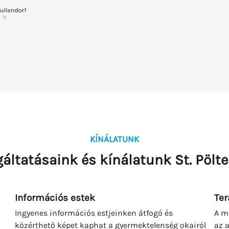
KÍNÁLATUNK
gáltatásaink és kínálatunk St. Pölt
Információs estek
Ter
Ingyenes információs estjeinken átfogó és
A m
közérthető képet kaphat a gyermektelenség okairól
az 