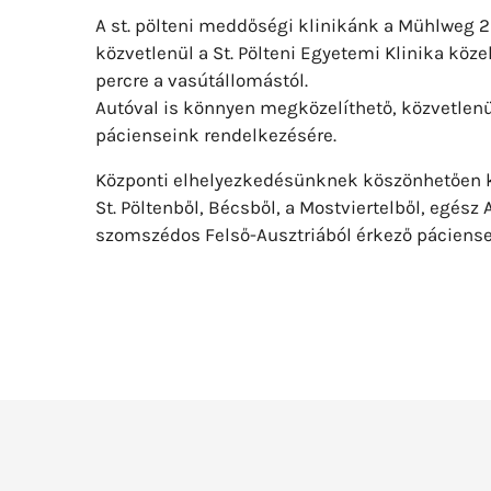
A st. pölteni meddőségi klinikánk a Mühlweg 29
közvetlenül a St. Pölteni Egyetemi Klinika köz
percre a vasútállomástól.
Autóval is könnyen megközelíthető, közvetlen
pácienseink rendelkezésére.
Központi elhelyezkedésünknek köszönhetően kl
St. Pöltenből, Bécsből, a Mostviertelből, egész 
szomszédos Felső-Ausztriából érkező páciens