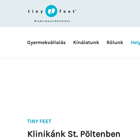
Skip
navigation
Gyermekvállalás
Kínálatunk
Rólunk
Hel
TINY FEET
Klinikánk St. Pöltenben