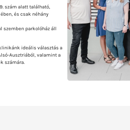
. szám alatt található,
elében, és csak néhány
ül szemben parkolóház áll
inikánk ideális választás a
Alsó-Ausztriából, valamint a
ek számára.