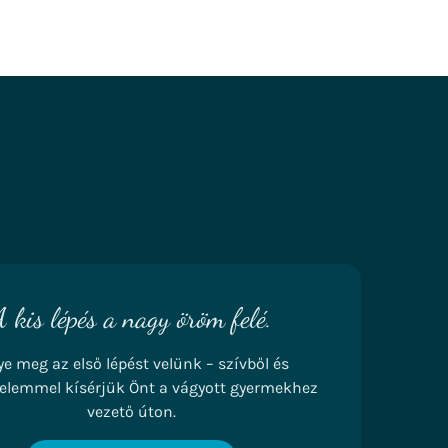
A kis lépés a nagy öröm felé.
ye meg az első lépést velünk – szívből és
elemmel kísérjük Önt a vágyott gyermekhez
vezető úton.