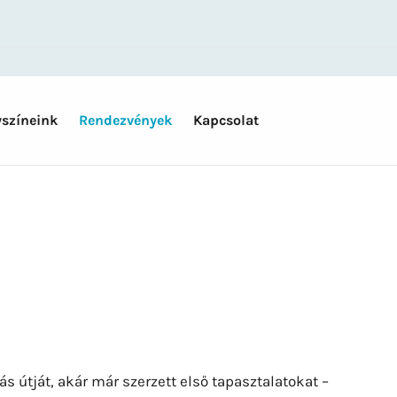
yszíneink
Rendezvények
Kapcsolat
 útját, akár már szerzett első tapasztalatokat –