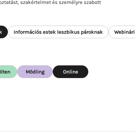
oztatást, szakértelmet és személyre szabott
k
Információs estek leszbikus pároknak
Webinár
ölten
Mödling
Online