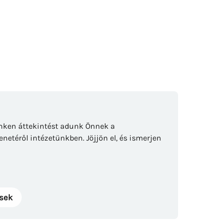
inken áttekintést adunk Önnek a
netéről intézetünkben. Jöjjön el, és ismerjen
ések