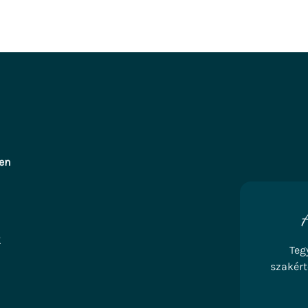
ten
2
Teg
szakért