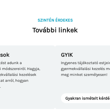
SZINTÉN ÉRDEKES
További linkek
ások
GYIK
tést adunk a
Ingyenes tájékoztató estje
i módszereiről. Hagyja,
gyermekvállalási kezelés me
vállalási kezelések
meg minket személyesen!
at arról, hogyan
.
Gyakran ismételt kérd