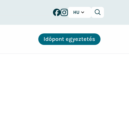
HU
Keresés
Időpont egyeztetés