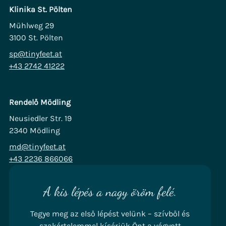
Klinika St. Pölten
Mühlweg 29
3100 St. Pölten
sp@tinyfeet.at
+43 2742 41222
Rendelő Mödling
Neusiedler Str. 19
2340 Mödling
md@tinyfeet.at
+43 2236 866066
A kis lépés a nagy öröm felé.
Tegye meg az első lépést velünk – szívből és
szakértelemmel kísérjük Önt a vágyott