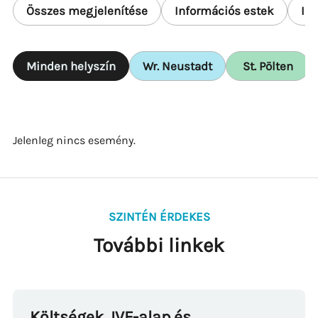
Összes megjelenítése
Információs estek
In
Minden helyszín
Wr. Neustadt
St. Pölten
Jelenleg nincs esemény.
SZINTÉN ÉRDEKES
További linkek
Költségek, IVF-alap és