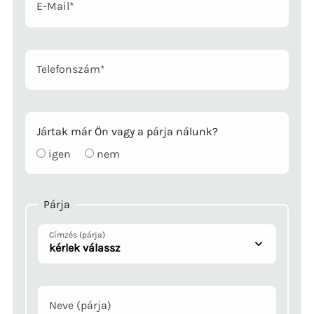
Mandatory
E-Mail
*
field
Telefonszám
*
Jártak már Ön vagy a párja nálunk?
igen
nem
Párja
Címzés (párja)
Neve (párja)