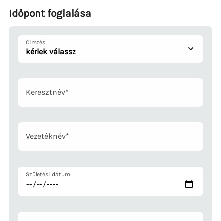
Időpont foglalása
Címzés
Mandatory
Keresztnév
*
field
Mandatory
Vezetéknév
*
field
Születési dátum