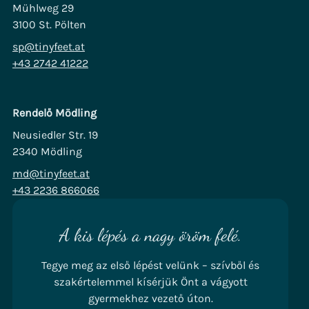
Mühlweg 29
3100 St. Pölten
sp@tinyfeet.at
+43 2742 41222
Rendelő Mödling
Neusiedler Str. 19
2340 Mödling
md@tinyfeet.at
+43 2236 866066
A kis lépés a nagy öröm felé.
Tegye meg az első lépést velünk – szívből és
szakértelemmel kísérjük Önt a vágyott
gyermekhez vezető úton.