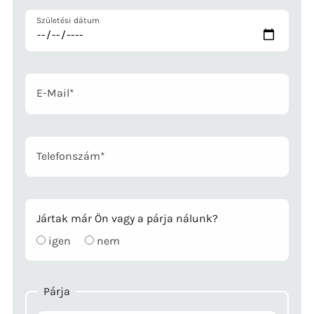
Születési dátum
Mandatory
E-Mail
*
field
Telefonszám
*
Jártak már Ön vagy a párja nálunk?
igen
nem
Párja