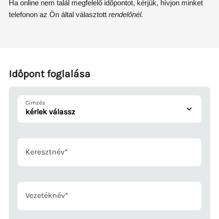
Ha online nem talál megfelelő időpontot, kérjük, hívjon minket
telefonon az Ön által választott
rendelőnél.
Időpont foglalása
Címzés
Mandatory
Keresztnév
*
field
Mandatory
Vezetéknév
*
field