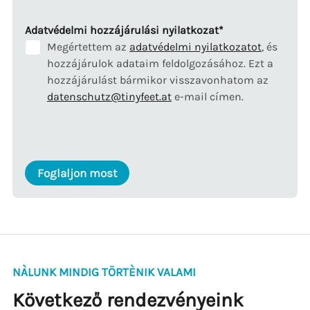
Mandatory
Adatvédelmi hozzájárulási nyilatkozat
*
field
Megértettem az
adatvédelmi nyilatkozatot
, és
hozzájárulok adataim feldolgozásához. Ezt a
hozzájárulást bármikor visszavonhatom az
datenschutz@tinyfeet.at
e-mail címen.
Foglaljon most
NÀLUNK MINDIG TÖRTÈNIK VALAMI
Következő rendezvényeink