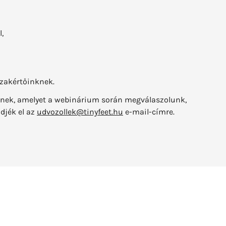
,
szakértőinknek.
nknek, amelyet a webinárium során megválaszolunk,
djék el az
udvozollek@tinyfeet.hu
e-mail-címre.