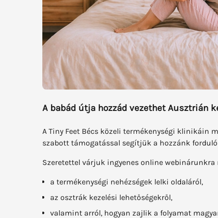
A babád útja hozzád vezethet Ausztrián ke
A Tiny Feet Bécs közeli termékenységi klinikáin m
szabott támogatással segítjük a hozzánk forduló
Szeretettel várjuk ingyenes online webinárunkra
a termékenységi nehézségek lelki oldaláról,
az osztrák kezelési lehetőségekről,
valamint arról, hogyan zajlik a folyamat magya