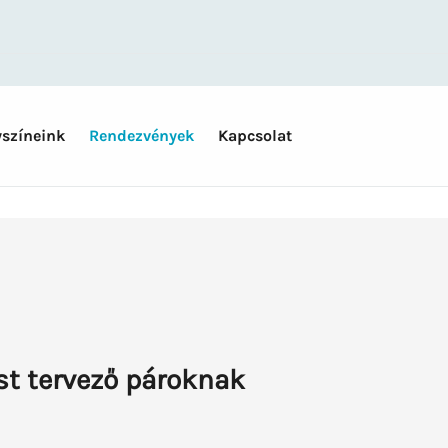
yszíneink
Rendezvények
Kapcsolat
t tervező pároknak