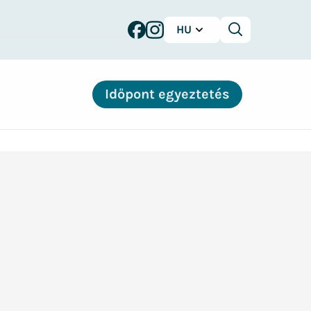
HU
Keresés
Időpont egyeztetés