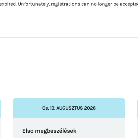
 expired. Unfortunately, registrations can no longer be accepte
Cs
,
13
.
AUGUSZTUS
2026
Elso megbeszélések