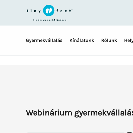
Skip
navigation
Gyermekvállalás
Kínálatunk
Rólunk
Hel
Webinárium gyermekvállalás