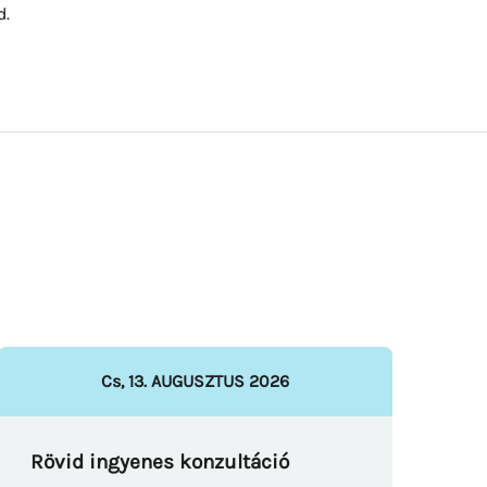
d.
Cs
,
13
.
AUGUSZTUS
2026
Rövid ingyenes konzultáció