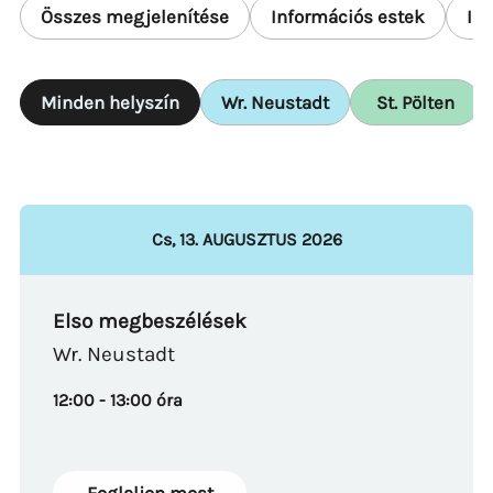
Összes megjelenítése
Információs estek
In
Minden helyszín
Wr. Neustadt
St. Pölten
Cs
,
13
.
AUGUSZTUS
2026
Elso megbeszélések
Wr. Neustadt
12:00 - 13:00 óra