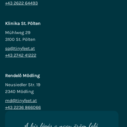
+43 2622 64493
Klinika St. Pölten
Mühlweg 29
3100 St. Pölten
sp@tinyfeet.at
+43 2742 41222
Rendelő Mödling
Neusiedler Str. 19
2340 Mödling
md@tinyfeet.at
+43 2236 866066
A kis lépés a nagy öröm felé.