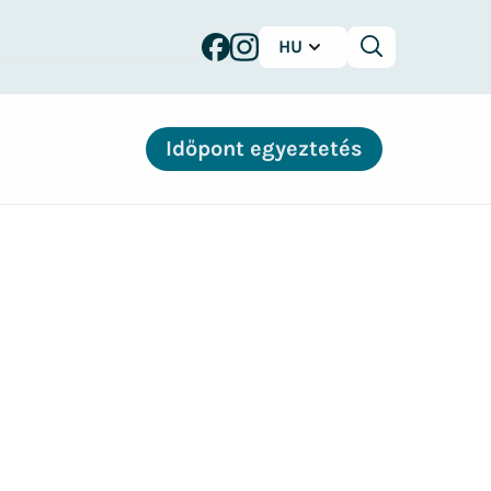
HU
Keresés
Időpont egyeztetés