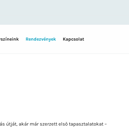
yszíneink
Rendezvények
Kapcsolat
 útját, akár már szerzett első tapasztalatokat –