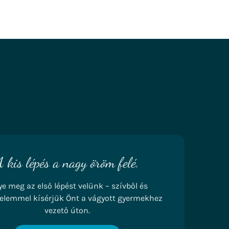
A kis lépés a nagy öröm felé.
ye meg az első lépést velünk – szívből és
elemmel kísérjük Önt a vágyott gyermekhez
vezető úton.