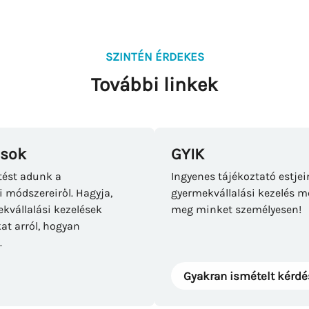
SZINTÉN ÉRDEKES
További linkek
ások
GYIK
tést adunk a
Ingyenes tájékoztató estje
i módszereiről. Hagyja,
gyermekvállalási kezelés me
vállalási kezelések
meg minket személyesen!
at arról, hogyan
.
Gyakran ismételt kérd