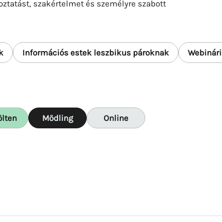
oztatást, szakértelmet és személyre szabott
k
Információs estek leszbikus pároknak
Webinár
ölten
Mödling
Online