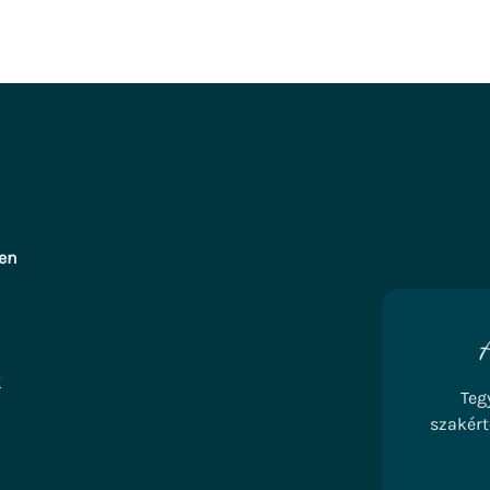
ten
2
Teg
szakért