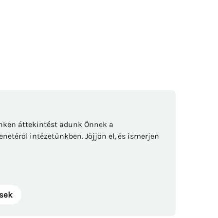
inken áttekintést adunk Önnek a
netéről intézetünkben. Jöjjön el, és ismerjen
ések