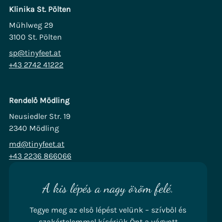
Klinika St. Pölten
Mühlweg 29
3100 St. Pölten
sp@tinyfeet.at
+43 2742 41222
Rendelő Mödling
Neusiedler Str. 19
2340 Mödling
md@tinyfeet.at
+43 2236 866066
A kis lépés a nagy öröm felé.
Tegye meg az első lépést velünk – szívből és
szakértelemmel kísérjük Önt a vágyott