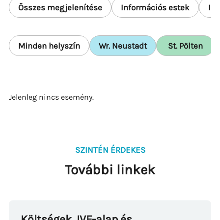
Összes megjelenítése
Információs estek
In
Minden helyszín
Wr. Neustadt
St. Pölten
Jelenleg nincs esemény.
SZINTÉN ÉRDEKES
További linkek
Költségek, IVF-alap és