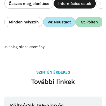
Összes megjelenítése
Információs estek
In
Minden helyszín
Wr. Neustadt
St. Pölten
Jelenleg nincs esemény.
SZINTÉN ÉRDEKES
További linkek
Költségek, IVF-alap és