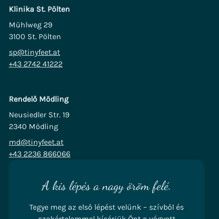
Klinika St. Pölten
Mühlweg 29
3100 St. Pölten
sp@tinyfeet.at
+43 2742 41222
Rendelő Mödling
Neusiedler Str. 19
2340 Mödling
md@tinyfeet.at
+43 2236 866066
A kis lépés a nagy öröm felé.
Tegye meg az első lépést velünk – szívből és
szakértelemmel kísérjük Önt a vágyott